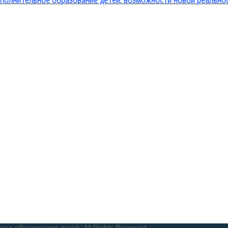
полнительное образование детей: возможности новой реально
о образования детей. All Rights Reserved.