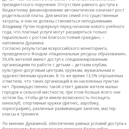
президентского поручения. Отсутствие равного доступа к
бюджетному финансированию автоматически означает рост
родительской платы. Для многих семей это существенные
затраты, и они не должны становиться неподъемными.
Владимир Путин подчеркнул перед началом нового учебного
года, что платные услуги могут расширяться только
параллельно с ростом благосостояния граждан», –
напомнила Духанина.
Согласно результатам всероссийского мониторинга,
проведенного Фондом «Национальные ресурсы образования»,
59,6% жителей имеют доступ к специализированным
организациям по работе с детьми – детским клубам,
культурно-досуговым центрам, кружкам, музыкальным и
художественным кружкам. В то же время 13,5% опрошенных
отметили, что таких организаций в их населенных пунктах
нет. Преимущественно такой ответ давали жители малых
городов и сельской местности, при этом больше всего они
хотели бы, чтобы дети имели возможность посещать
киноклуб, спортивные кружки (фитнес, аэробику,
хореографию), различные развивающие занятия, мастер-
классы и тренинги.
По мнению Духаниной, обеспечение равных условий доступа к
бюджетному финансированию поможет более гибко