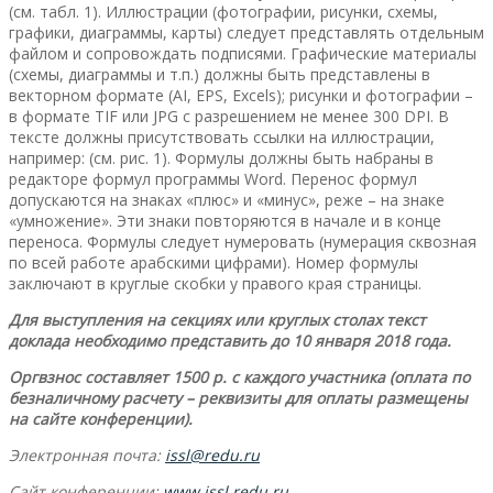
(см. табл. 1). Иллюстрации (фотографии, рисунки, схемы,
графики, диаграммы, карты) следует представлять отдельным
файлом и сопровождать подписями. Графические материалы
(схемы, диаграммы и т.п.) должны быть представлены в
векторном формате (AI, EPS, Excels); рисунки и фотографии –
в формате TIF или JPG с разрешением не менее 300 DРI. В
тексте должны присутствовать ссылки на иллюстрации,
например: (см. рис. 1). Формулы должны быть набраны в
редакторе формул программы Word. Перенос формул
допускаются на знаках «плюс» и «минус», реже – на знаке
«умножение». Эти знаки повторяются в начале и в конце
переноса. Формулы следует нумеровать (нумерация сквозная
по всей работе арабскими цифрами). Номер формулы
заключают в круглые скобки у правого края страницы.
Для выступления на секциях или круглых столах текст
доклада необходимо представить до 10 января 2018 года.
Оргвзнос составляет 1500 р. с каждого участника (оплата по
безналичному расчету – реквизиты для оплаты размещены
на сайте конференции).
Электронная почта:
issl@redu.ru
Сайт конференции:
www.issl.redu.ru