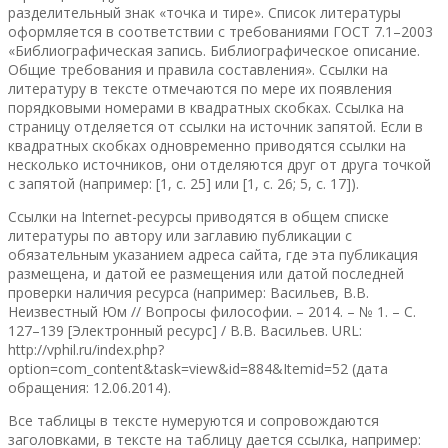
разделительный знак «точка и тире». Список литературы
оформляется в соответствии с требованиями ГОСТ 7.1–2003
«Библиографическая запись. Библиографическое описание.
Общие требования и правила составления». Ссылки на
литературу в тексте отмечаются по мере их появления
порядковыми номерами в квадратных скобках. Ссылка на
страницу отделяется от ссылки на источник запятой. Если в
квадратных скобках одновременно приводятся ссылки на
несколько источников, они отделяются друг от друга точкой
с запятой (например: [1, с. 25] или [1, с. 26; 5, с. 17]).
Ссылки на Internet-ресурсы приводятся в общем списке
литературы по автору или заглавию публикации с
обязательным указанием адреса сайта, где эта публикация
размещена, и датой ее размещения или датой последней
проверки наличия ресурса (например: Васильев, В.В.
Неизвестный Юм // Вопросы философии. – 2014. – № 1. – С.
127–139 [Электронный ресурс] / В.В. Васильев. URL:
http://vphil.ru/index.php?
option=com_content&task=view&id=884&Itemid=52 (дата
обращения: 12.06.2014).
Все таблицы в тексте нумеруются и сопровождаются
заголовками, в тексте на таблицу дается ссылка, например: