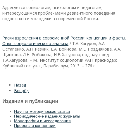
Адресуется социологам, психологам и педагогам,
интересующимся пробле- мами девиантного поведения
подростков и молодежи в современной России.
Риски взросления в современной России: концепции и факты.
Опыт социологического анализа
/ Т.А. Хагуров, А.А.
Остапенко, А.П. Резник, Е.А. Войнова, М.Е. Позднякова, А.А.
Щипкова, Л.Н. Рыбакова, Н.Е. Хагурова; под науч. ред.
Т.А.Хагурова. – М.: Институт социологии РАН; Краснодар:
Кубанский гос. ун-т, Парабеллум, 2013. – 276 с.
Назад
Вперёд
Издания и публикации
Научно-методические статьи
Периодические издания: журналы
Монографии и исследования
Проекты и концепции