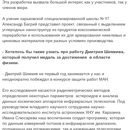
Эта разработка вызвала большой интерес как у участников, так у
членов жюри.
А ученик харьковской специализированной школы № 97
Александр Багрий представил проект, связанный с выделением
углеродных наноструктур из продуктов коксохимической
переработки и использования их для армирования никелевых и
цинковых материалов при разных условиях производства.
- Хотелось бы также узнать про работу Дмитрия Шимкива,
который получил медаль за достижения в области
физики.
- Дмитрий Шимкив не первый год занимается у нас и
неоднократно побеждал в конкурсе-защите работ МАН.
Его исследования касаются радиометрических методов
определения некоторых параметров астероидов и анализа
данных космических аппаратов инфракрасных телескопов. Под
руководством младшего научного сотрудника научно-
исследовательского института астрономии ХНУ им. Каразина
Ивана Слюсарева наш воспитанник создал программу, которая
по данным измерений потоков в инфракрасном диапазоне,
полученных как космическими, так и наземными телескопами,