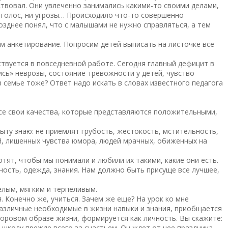
ствовал. Они увлеченно занимались какими-то своими делами,
й голос, ни угрозы… Происходило что-то совершенно
озднее понял, что с малышами не нужно справляться, а тем
м анкетирование. Попросим детей выписать на листочке все
ствуется в повседневной работе. Сегодня главный дефицит в
сь» неврозы, состояние тревожности у детей, чувство
в семье тоже? Ответ надо искать в словах известного педагога
все свои качества, которые представляются положительными,
ыту знаю: не приемлят грубость, жестокость, мстительность,
й, лишенных чувства юмора, людей мрачных, обиженных на
отят, чтобы мы понимали и любили их такими, какие они есть.
ьность, одежда, знания. Нам должно быть присуще все лучшее,
елым, мягким и терпеливым.
 Конечно же, учиться. Зачем же еще? На урок ко мне
 различные необходимые в жизни навыки и знания, приобщается
доровом образе жизни, формируется как личность. Вы скажите:
школу прежде всего за счастьем. Он ждет от нее праздника,