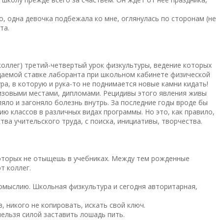
о, одна девочка подбежала ко мне, оглянулась по сторонам (не
та.
коллег) третий-четвертый урок физкультуры, ведение которых
жидаемой ставке лаборанта при школьном кабинете физической
ра, в которую и рука-то не поднимается новые камни кидать!
ризовыми местами, дипломами. Рецидивы этого явления живы
ляло и загоняло болезнь внутрь. За последние годы вроде бы
ю классов в различных видах программы. Но это, как правило,
тва учительского труда, с поиска, инициативы, творчества.
 которых не отыщешь в учебниках. Между тем рожденные
т коллег.
номыслию. Школьная физкультура и сегодня авторитарная,
, никого не копировать, искать свой ключ.
нельзя силой заставить лошадь пить.