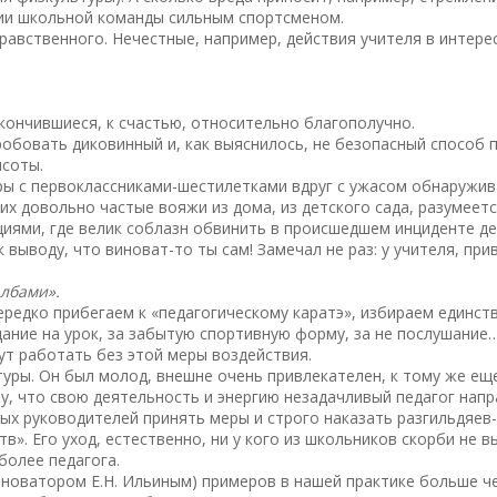
нии школьной команды сильным спортсменом.
нравственного. Нечестные, например, действия учителя в интере
кончившиеся, к счастью, относительно благополучно.
обовать диковинный и, как выяснилось, не безопасный способ 
ысоты.
ры с первоклассниками-шестилетками вдруг с ужасом обнаружива
х довольно частые вояжи из дома, из детского сада, разумеетс
иями, где велик соблазн обвинить в происшедшем инциденте дет
выводу, что виноват-то ты сам! Замечал не раз: у учителя, при
лбами».
ередко прибегаем к «педагогическому каратэ», избираем единс
дание на урок, за забытую спортивную форму, за не послушание
гут работать без этой меры воздействия.
уры. Он был молод, внешне очень привлекателен, к тому же еще
му, что свою деятельность и энергию незадачливый педагог нап
сных руководителей принять меры и строго наказать разгильдяе
в». Его уход, естественно, ни у кого из школьников скорби не в
более педагога.
новатором Е.Н. Ильиным) примеров в нашей практике больше че