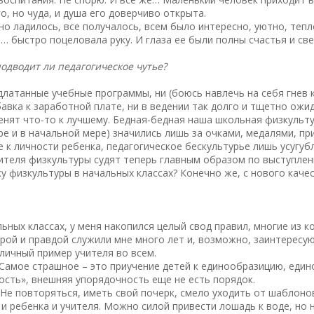
, но чуда, и душа его доверчиво открыта.
чно ладилось, все получалось, всем было интересно, уютно, тепл
… быстро поцеловала руку. И глаза ее были полны счастья и све
одводит ли педагогическое чутье?
латанные учебные программы, ни (боюсь навлечь на себя гнев 
ибавка к заработной плате, ни в ведении так долго и тщетно о
менят что-то к лучшему. Бедная-бедная наша школьная физкульту
ре и в начальной мере) значились лишь за очками, медалями, п
 к личности ребенка, педагогическое бескультурье лишь усугуб
ителя физкультуры судят теперь главным образом по выступлени
у физкультуры в начальных классах? Конечно же, с нового качес
льных классах, у меня накопился целый свод правил, многие из
рой и правдой служили мне много лет и, возможно, заинтересую
о личный пример учителя во всем.
. Самое страшное – это приучение детей к единообразицию, еди
сть», внешняя упорядочность еще не есть порядок.
 Не повторяться, иметь свой почерк, смело уходить от шаблонов
 и ребенка и учителя. Можно силой привести лошадь к воде, но 