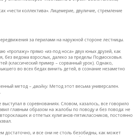
сах «чести коллектива». Лицемерие, двуличие, стремление
передвижения за перилами на наружной стороне лестницы.
ю «пропажу» прямо «из-под носа» двух юных друзей, как
я, без ведома взрослых, далеко за пределы Подмосковья.
ей (классический пример – сорванный урок). Однако,
выкшего во всех бедах винить детей, в сознание незаметно
твенный метод –
двойку
. Метод этот весьма универсален.
…
 выступал в соревнованиях. Словом, казалось, все говорило
равил главным образом на жалобы по поводу и без повода: не
в-второклашек и отпетых хулиганов-пятиклассников, постоянно
ызвал.
м достаточно, и все они не столь безобидны, как может