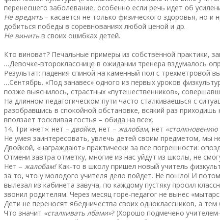
перенесшего заболевание, особенно если речь идет об усиле
Не вредить
– касается не только физического здоровья, но и 
добиться победы в соревнованиях любой ценой и др.
Не винить
в своих ошибках детей.
Кто виноват? Печальные примеры из собственной практики, за
…Девочке-второкласснице в ожидании тренера вздумалось опр
Результат: падения спиной на каменный пол с трехметровой в
…Сентябрь. «Под занавес» одного из первых уроков физкульту
позже выяснилось, страстных «путешественников», совершавши
На длинном педагогическом пути часто сталкиваешься с ситуац
разобравшись в спокойной обстановке, всякий раз приходишь к 
вползает тоскливая гостья – обида на всех.
14. Три «нет»: нет –
двойке
, нет –
жалобам
, нет
«столкновению 
Не умея заинтересовать, увлечь детей своим предметом, мы н
Двойкой, «награждают» практически за все погрешности: опоз
Отмени завтра отметку, многие из нас уйдут из школы, не смо
Нет –
жалобам!
Как-то в школу пришел новый учитель физкульт
за то, что у молодого учителя дело пойдет. Не пошло! И пото
вылезал из кабинета завуча, по каждому пустяку просил клас
звонил родителям. Через месяц горе-педагог не вынес «мытарст
Дети не переносят ябедничества своих одноклассников, а тем 
Что значит
«сталкивать лбами»
? (Хорошо подмечено учителем-