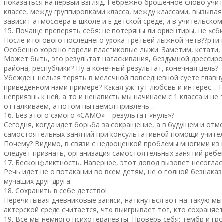
показаться на первый взгляд. Небрежно брошенное слово учите
классе, между группировками класса, между классами, вызыва
зависит атмосфера в школе и в детской среде, и в учительско
15. Почаще проверять себя: не потеряны ли ориентиры, не «сб
После итогового последнего урока третьей лыжной четв??рти
Особенно хорошо горели пластиковые лыжи. Заметим, кстати,
Может быть, это результат натаскивания, бездумной дрессиро
района, республики? Ну а конечный результат, конечная цель?
Убежден: нельзя терять в мелочной повседневной суете главну
приведенном нами примере? Какая уж тут любовь и интерес… 
неприязнь к ней, а то и ненависть мы начинаем с 1 класса и 
отталкиваем, а потом пытаемся привлечь…
16. Без этого самого «САМО» – результат «нуль»?
Сегодня, когда идет борьба за сокращение, а в будущем и отм
самостоятельных занятий при консультативной помощи учителя
Почему? Видимо, в связи с недооценкой проблемы многими из н
следует признать, организация самостоятельных занятий ребен
17. Бесконфликтность. Наверное, этот довод вызовет несоглас
Речь идет не о потакании во всем детям, не о полной безнаказ
мучащих друг друга.
18. Сохранить в себе детство!
Перечитывая дневниковые записи, наткнуться вот на такую мысл
актерской среде считается, что выигрывает тот, кто сохраняе
19. Все мы немного психотерапевты. Проверь себя: тембр и гр