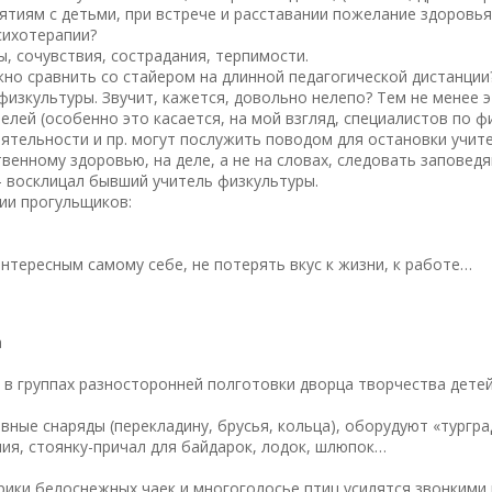
тиям с детьми, при встрече и расставании пожелание здоровья
сихотерапии?
, сочувствия, сострадания, терпимости.
ожно сравнить со стайером на длинной педагогической дистанции
физкультуры. Звучит, кажется, довольно нелепо? Тем не менее э
телей (особенно это касается, на мой взгляд, специалистов по ф
еятельности и пр. могут послужить поводом для остановки учит
венному здоровью, на деле, а не на словах, следовать заповед
» – восклицал бывший учитель физкультуры.
ии прогульщиков:
нтересным самому себе, не потерять вкус к жизни, к работе…
а
в группах разносторонней полготовки дворца творчества детей 
ные снаряды (перекладину, брусья, кольца), оборудуют «тургра
ия, стоянку-причал для байдарок, лодок, шлюпок…
 крики белоснежных чаек и многоголосье птиц усилятся звонким