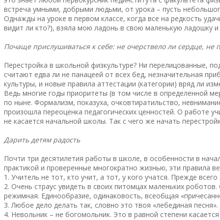
встреча умными, добрыми людьми, от урока – пусть небольшого
Однажды на уроке в первом классе, когда все на редкость уда
видит ли кто?), взяла мою ладонь в свою маленькую ладошку и 
Почаще прислушиваться к себе: не очерствело ли сердце, не п
Перестройка в школьной физкультуре? Ни перелицованные, под
считают едва ли не панацеей от всех бед, незначительная пр
культуры, и новые правила аттестации (категории) вряд ли из
Ведь многие годы приоритеты (в том числе в определенной ме
по ныне. Формализм, показуха, очковтиратильство, невнимание
произошла переоценка педагогических ценностей. О работе уч
не касается начальной школы. Так с чего же начать перестройк
Дарить детям радость
Почти три десятилетия работы в школе, в особенности в нача
практикой и проверенные многократно жизнью, эти правила ве
1. Учитель не тот, кто учит, а тот, у кого учатся. Прежде всег
2. Очень страус увидеть в своих питомцах маленьких роботов
режимная. Единообразие, одинаковость, всеобщая «причесанно
3. Любое дело делать так, словно это твоя «лебединая песня».
4. Невольник – не богомольник. Это в равной степени касается