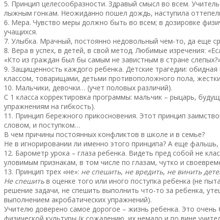
5. Принцип целесообразности. Здравый смысл во всем. Учитель
лыжным гонкам. Неожиданно пошел дождь, наступила оттепель.
6. Мера. Чувство меры должно быть во всем; в дозировке физи
учащихся.
7. Улыбка. Мрачный, постоянно недовольный чем-то, да еще с
8. Вера в успех, в детей, в свой метод. Любимые изречения: «Е
«Кто из граждан был бы самым не завистным в стране слепых?»
9. Защищенность каждого ребенка. Детские трагедии: обидная 
классом, товарищами, детьми противоположного пола, жесткий
10. Мальчики, девочки… (учет половых различий).
С 1 класса корректировка программы: мальчик – рыцарь, будущ
упражнениям на гибкость).
11. Принцип бережного прикосновения. Этот принцип заимствов
словом, и поступком…
В чем причины постоянных конфликтов в школе и в семье?
Не в игнорировании ли именно этого принципа? А еще фальшь, 
12. Барометр урока – глаза ребенка. Видеть пред собой не кл
уловимым признакам, в том числе по глазам, чутко и своеврем
13. Принцип трех «не»:
не спешить
,
не вредить
,
не винить дете
Не спешить
в оценке того или иного поступка ребенка (не пыт
решение задачи, не спешить выполнить что-то за ребенка, уте
выполнением акробатических упражнений).
Учителю доверено самое дорогое – жизнь ребенка. Это очень 
физической культуры (к сожалению, их немало и по вине учите