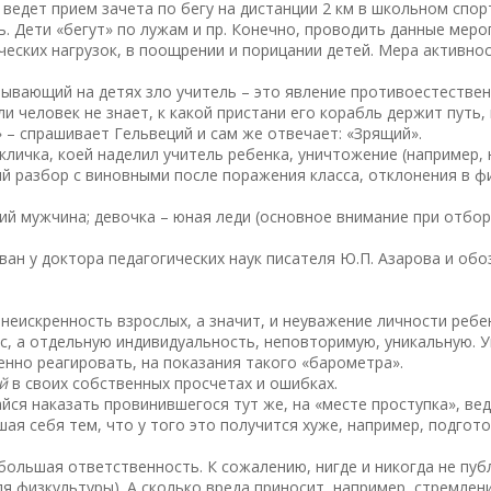
 ведет прием зачета по бегу на дистанции 2 км в школьном спо
 Дети «бегут» по лужам и пр. Конечно, проводить данные меро
ческих нагрузок, в поощрении и порицании детей. Мера активно
рывающий на детях зло учитель – это явление противоестестве
сли человек не знает, к какой пристани его корабль держит путь,
 – спрашивает Гельвеций и сам же отвечает: «Зрящий».
кличка, коей наделил учитель ребенка, уничтожение (например,
 разбор с виновными после поражения класса, отклонения в физ
ий мужчина; девочка – юная леди (основное внимание при отбор
ан у доктора педагогических наук писателя Ю.П. Азарова и обо
неискренность взрослых, а значит, и неуважение личности ребе
асс, а отдельную индивидуальность, неповторимую, уникальную. 
енно реагировать, на показания такого «барометра».
й
в своих собственных просчетах и ошибках.
айся наказать провинившегося тут же, на «месте проступка», вед
шая себя тем, что у того это получится хуже, например, подго
большая ответственность. К сожалению, нигде и никогда не пуб
ля физкультуры). А сколько вреда приносит, например, стремлен