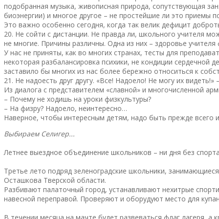
подобранная музыка, живописная природа, сопутствующая заня
биоэнергии) и многое другое – не простейшие ли это приемы п
Это важно особенно сегодня, когда так велик дефицит доброты
20. Не сойти с дистанции. Не правда ли, школьного учителя м
не многие. Причины различны. Одна из них – здоровье учителя 
У нас не приняты, как во многих странах, тесты для преподава
некоторая разбалансировка психики, не кондиции сердечной д
заставило бы многих из нас более бережно относиться к собст
21. Не надоесть друг другу. «Все! Надоело! Не могу их видеть!
Из диалога с представителем «славной» и многочисленной арм
– Почему не ходишь на уроки физкультуры?
– На физру? Надоело, неинтересно…
Наверное, чтобы интересным детям, надо быть прежде всего и
Выбираем Селигер...
Летнее выездное объединение школьников – ни дня без спорт
Третье лето подряд зеленоградские школьники, занимающиеся 
Осташкова Тверской области.
Разбивают палаточный город, устанавливают нехитрые спортив
навесной переправой. Проверяют и оборудуют место для купан
В течении месяца на мачте будет развеваться флаг лагеря, а