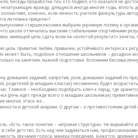
ля, беседы-проработки тех, кто подвел, кто оказался не достои
я незатухающую вражду, длящуюся иногда многие годы, вплоть д
м коллективе, конечно, если личность учителя физкультуры авто
ита ли планка прицела»?
 выпускники-старшеклассники выбрали укромную поляну и орган
 что школа отличалась высоким стабильными спортивными резу
вки, имеющей цель сдать всем на «золотой результат» зачеты,
ю цель: привитие любви, привычки, устойчивого интереса к рег
Но может быть, подобное отношение школьников – досадное иск
не только на занятиях лыжной подготовки. Вспомним бессмысленн
ену домашних заданий, напротив, роль домашних заданий по пре
, родителей (в младших классах) несомненно будет возрастать.
ас. Главное – необходимо подобрать ключ к ларцу, где хранитс
ка (речь идет прежде всего о младших школьниках) примитивна,
ие многих. И все же…
анности и детской анархии. О другом – о противостоянии детей 
ь: «Есть такое понятие – «игровая структура». Не вырывайте их
т в себе детство. Есть над чем задуматься нам, профессионалам
омкость звучания голоса, манера поведения, (кажется, древние 