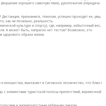
 (внушение хорошего самочувствия), рукопожатие (передача
? Дистанция, признаемся, тяжелая, успешно проходят ее, увы,
то, как ни печально, реальность.
изической культуре и спорту), где, например, избыточный вес,
еля. А может быть, напрасно нет тестов? Возможно, это
ям здорового образа жизни.
и юношества, выезжают в Сиговское лесничество, что близ г.
д» с элементами туристской полосы препятствий, веревочной
и голосами и жизнерадостным ребячьим смехом.