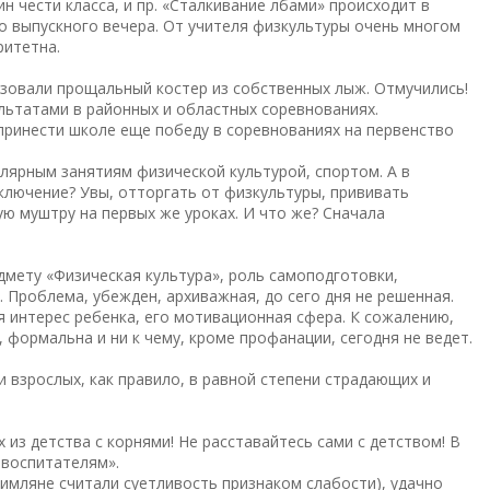
н чести класса, и пр. «Сталкивание лбами» происходит в
о выпускного вечера. От учителя физкультуры очень многом
ритетна.
изовали прощальный костер из собственных лыж. Отмучились!
льтатами в районных и областных соревнованиях.
 принести школе еще победу в соревнованиях на первенство
улярным занятиям физической культурой, спортом. А в
лючение? Увы, отторгать от физкультуры, прививать
ую муштру на первых же уроках. И что же? Сначала
дмету «Физическая культура», роль самоподготовки,
 Проблема, убежден, архиважная, до сего дня не решенная.
я интерес ребенка, его мотивационная сфера. К сожалению,
 формальна и ни к чему, кроме профанации, сегодня не ведет.
и взрослых, как правило, в равной степени страдающих и
 из детства с корнями! Не расставайтесь сами с детством! В
-воспитателям».
римляне считали суетливость признаком слабости), удачно