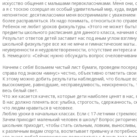
искусство общения с малышами первоклассниками. Меня они, ст
а я с тоскою созерцал их особый удивительный мир, куда, вид
непонятное: десятиклассники меня воспринимали с уважением и
более расправляться. Их надо понимать, относиться по справе
Ребенок не любит уроков физкультуры. «Этого не может быть!
предметы школьного расписания для данного класса, начиная
Результат ответов детей заставит нас под иным углом взгляну
школьной физкультуре все же не мячи и гимнастические маты…
неуверенности и неудовлетворенности, отсутствие интереса и 
Б. Немецкого: «Сейчас нужно обсуждать вопрос очеловечивани
Начнем с себя! Возьмем чистый лист бумаги, проведем посере
справа под знаком «минус» честно, объективно отметить свои
К этому можно добить результаты наблюдений, что больше всег
высокомерие, равнодушие, несправедливость, неискренность, 
весь белый свет.
Что же касается качеств, которые дети наиболее ценят в нас, 
В нас должно пленять все: улыбка, строгость, сдержанность, 
что людям нравиться в человеке.
Люблю уроки в начальных классах. Если с 17-летними стремлю
Зачем приходит маленький человек в школу? Вопрос риторическ
школьник приходит, чтобы стать сильным, ловким, выносливы,
к различным видам спорта, воспитывает привычку и потребнос
это знает любой первокурсник пединститута с факультета физв