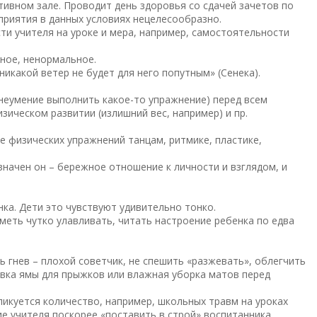
ртивном зале. Проводит день здоровья со сдачей зачетов по
приятия в данных условиях нецелесообразно.
сти учителя на уроке и мера, например, самостоятельности
нное, ненормальное.
 никакой ветер не будет для него попутным» (Сенека).
 неумение выполнить какое-то упражнение) перед всем
ическом развитии (излишний вес, например) и пр.
е физических упражнений танцам, ритмике, пластике,
значен он – бережное отношение к личности и взглядом, и
нка. Дети это чувствуют удивительно тонко.
Уметь чутко улавливать, читать настроение ребенка по едва
ь гнев – плохой советчик, не спешить «разжевать», облегчить
товка ямы для прыжков или влажная уборка матов перед
ликуется количество, например, школьных травм на уроках
ие учителя поскорее «поставить в строй» воспитанника,